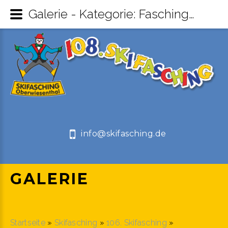
Galerie - Kategorie: Faschingsauftakt 11.11.23 - Skifasching Oberwiesenthal
info@skifasching.de
GALERIE
Startseite
»
Skifasching
»
106. Skifasching
»