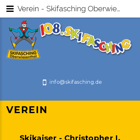
Verein - Skifasching Oberwiesenthal
info@skifasching.de
VEREIN
Skikaiser
- Christopher
I.