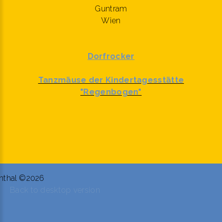
Guntram
Wien
Dorfrocker
Tanzmäuse der Kindertagesstätte
"Regenbogen"
nthal
©
2026
Back to desktop version