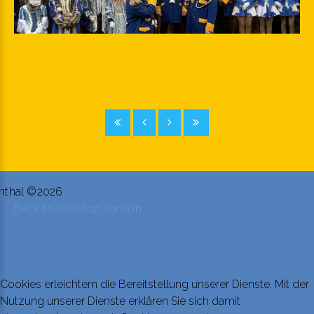
nthal
©
2026
Back to desktop version
Cookies erleichtern die Bereitstellung unserer Dienste. Mit der
Nutzung unserer Dienste erklären Sie sich damit