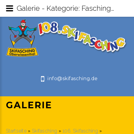
Galerie - Kategorie: Faschingsauftakt 11.11.23 - Skifasching Oberwiesenthal
info@skifasching.de
GALERIE
Startseite
»
Skifasching
»
106. Skifasching
»