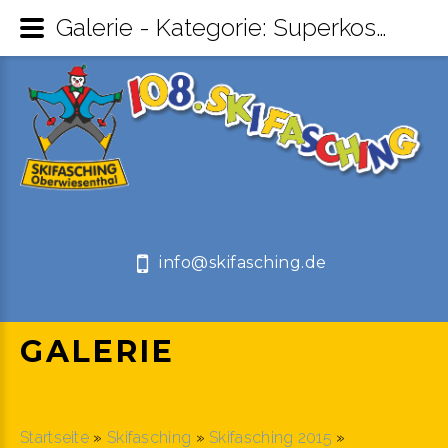
Galerie - Kategorie: Superkostümball 14.02.2015 - Skifasching Oberwiesenthal
info@skifasching.de
GALERIE
Startseite
»
Skifasching
»
Skifasching 2015
»