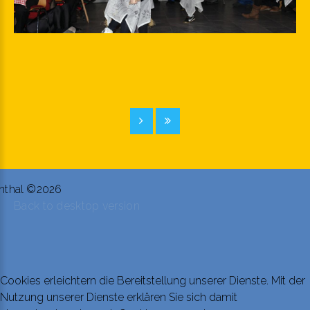
nthal
©
2026
Back to desktop version
Cookies erleichtern die Bereitstellung unserer Dienste. Mit der
Nutzung unserer Dienste erklären Sie sich damit