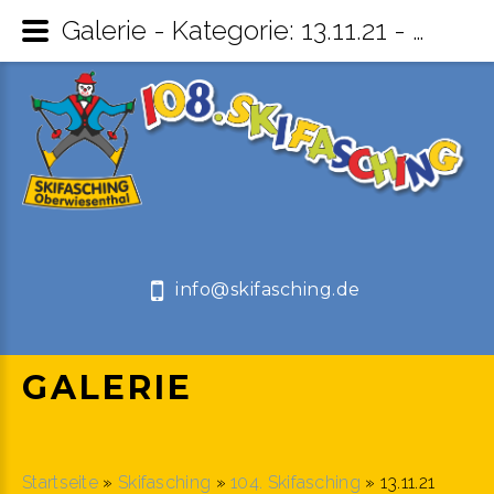
Galerie - Kategorie: 13.11.21 - Skifasching Oberwiesenthal
info@skifasching.de
GALERIE
Startseite
»
Skifasching
»
104. Skifasching
» 13.11.21