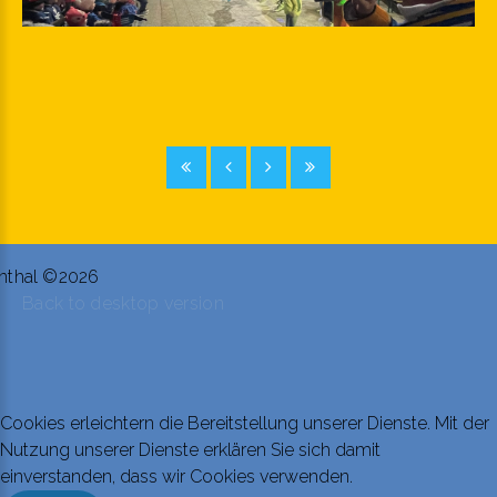
nthal
©
2026
Back to desktop version
Cookies erleichtern die Bereitstellung unserer Dienste. Mit der
Nutzung unserer Dienste erklären Sie sich damit
einverstanden, dass wir Cookies verwenden.