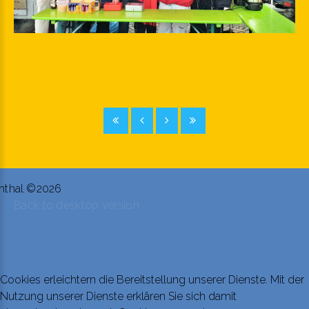
nthal
©
2026
Back to desktop version
Cookies erleichtern die Bereitstellung unserer Dienste. Mit der
Nutzung unserer Dienste erklären Sie sich damit