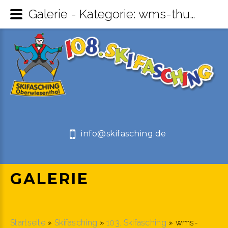
Galerie - Kategorie: wms-thum.de - Skifasching Oberwiesenthal
info@skifasching.de
GALERIE
Startseite
»
Skifasching
»
103. Skifasching
» wms-